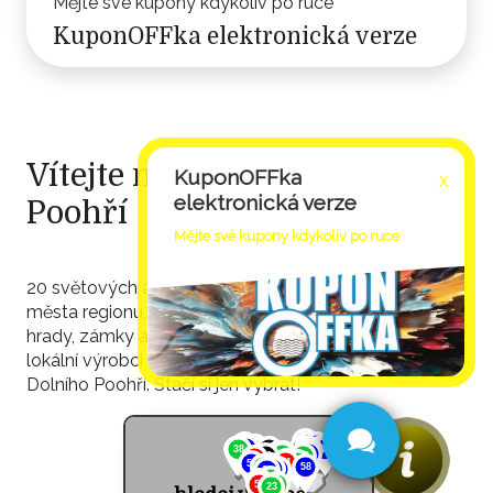
Mějte své kupony kdykoliv po ruce
KuponOFFka elektronická verze
Vítejte na vlně Dolního
KuponOFFka
X
elektronická verze
Poohří
Mějte své kupony kdykoliv po ruce
20 světových a českých NEJ! Historická královská
města regionu, řada kulturních i přírodních památek,
hrady, zámky a další pamětihodnosti. Pivo, víno,
lokální výrobci a producenti - to vše najdete v regionu
Dolního Poohří. Stačí si jen vybrat!